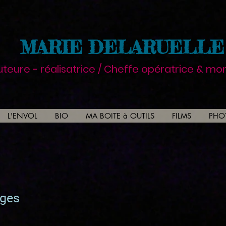
MARIE DELARUELLE
uteure - réalisatrice / Cheffe opératrice
& mon
L'ENVOL
BIO
MA BOITE à OUTILS
FILMS
PHO
ages