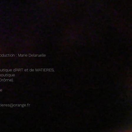
oduction : Marie Delaruelle
boutique d'ART et de MATIERES,
 boutique
Drôme).
de
ieres@orange.fr