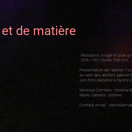
t et de matière
Réalisation, image et post-pr
2018 / HD / Durée 3'55 min
Présentation de l'atelier / 
a
u sein des ateliers galerie
Les trois platanes
à Nyons (
Vanessa Combes : tisseran
Marie Cabrera : potière
Contact email :
dartetdemat