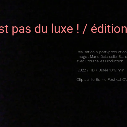
st pas du luxe ! / éditi
Réalisation & post-production 
Image : Marie Delaruelle, Bl
avec Etournelles Production
2022 / HD / Durée 10'12 min
Clip
sur le 6ème Festival C'e