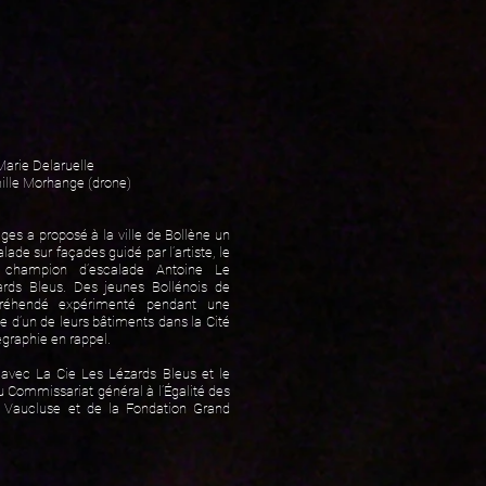
Marie Delaruelle
mille Morhange (drone)
es a proposé à la ville de Bollène un
ade sur façades guidé par l’artiste, le
 champion d’escalade Antoine Le
ards Bleus. Des jeunes Bollénois de
appréhendé expérimenté pendant une
e d’un de leurs bâtiments dans la Cité
graphie en rappel.
 avec La Cie Les Lézards Bleus et le
du Commissariat général à l’Égalité des
e Vaucluse et de la Fondation Grand