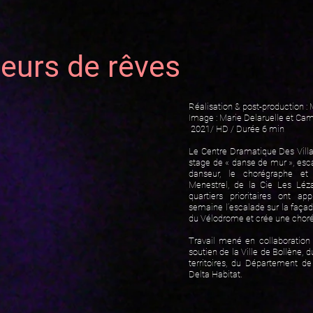
seurs de rêves
Réalisation &
post-production : 
Image : Marie Delaruelle et Ca
2021/ H
D / Durée 6 min
Le Centre Dramatique Des Villag
stage de « danse de mur », escal
danseur, le chorégraphe et
Menestrel, de la Cie Les Léz
quartiers prioritaires ont 
semaine l’escalade sur la façad
du Vélodrome et crée une choré
Travail mené en collaboration
soutien de la Ville de Bollène, 
territoires, du Département d
Delta Habitat.