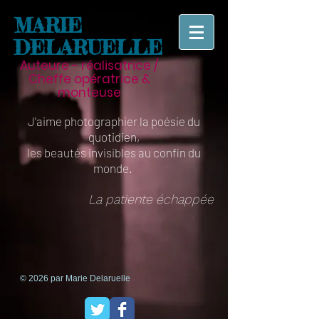
MARIE
DELARUELLE
Auteure - réalisatrice /
Cheffe opératrice
&
monteuse
J'aime photographier la poésie du
quotidien,
les beautés invisibles
au confin du
monde.
La patiente échappée
© 2026 par Marie Delaruelle